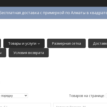
Бесплатная доставка с примеркой по Алматы в квадрат
Товары и услуги
Размерная сетка
Доставк
ы
Условия возврата
И
р -S,L
Размер -M