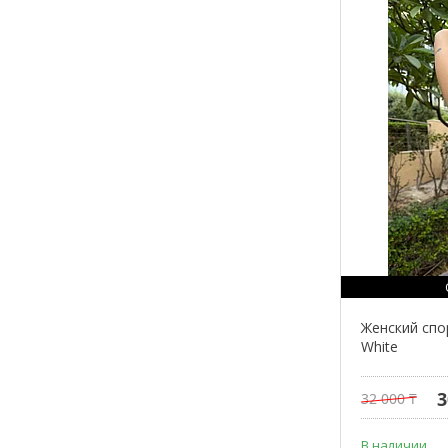
Женский спор
White
3
32 000 ₸
В наличии