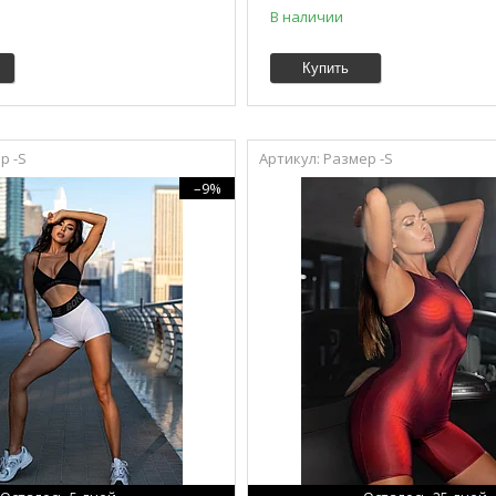
В наличии
Купить
р -S
Размер -S
–9%