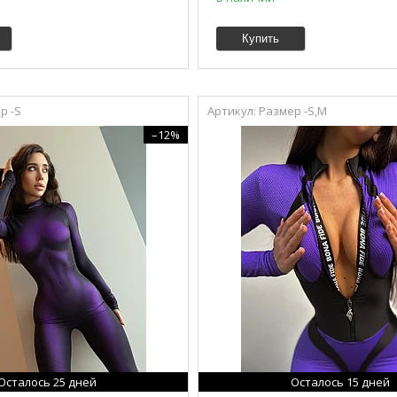
Купить
р -S
Размер -S,M
–12%
Осталось 25 дней
Осталось 15 дней