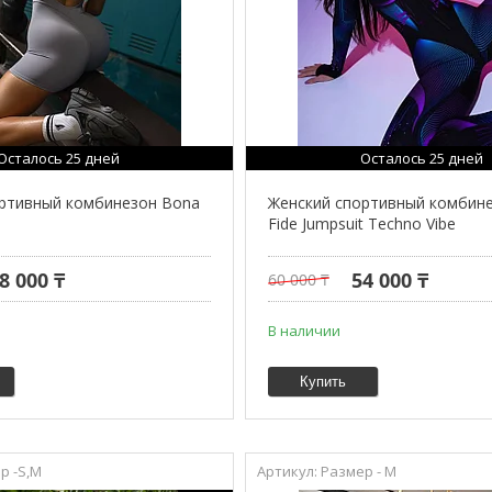
Осталось 25 дней
Осталось 25 дней
ортивный комбинезон Bona
Женский спортивный комбин
Fide Jumpsuit Techno Vibe
8 000 ₸
54 000 ₸
60 000 ₸
В наличии
Купить
р -S,M
Размер - М