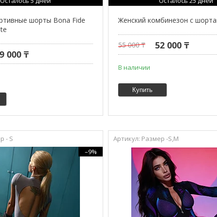
Осталось 5 дней
Осталось 25 дней
ртивные шорты Bona Fide
Женский комбинезон с шорт
ite
52 000 ₸
55 000 ₸
9 000 ₸
В наличии
Купить
р - S
Размер -S,М
–9%