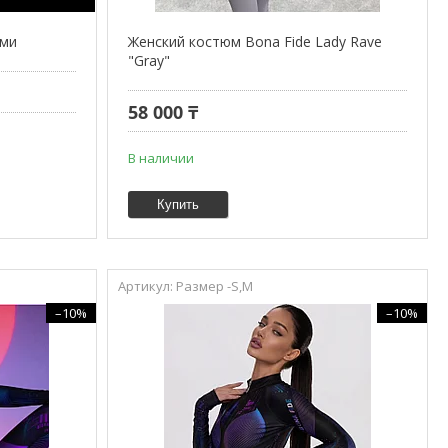
ами
Женский костюм Bona Fide Lady Rave
"Gray"
58 000 ₸
В наличии
Купить
Размер -S,M
–10%
–10%