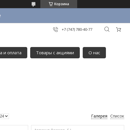
Корзина
е
+7 (747) 780-40-77
а и оплата
Товары с акциями
О нас
Галерея
Список
Размер -S,L