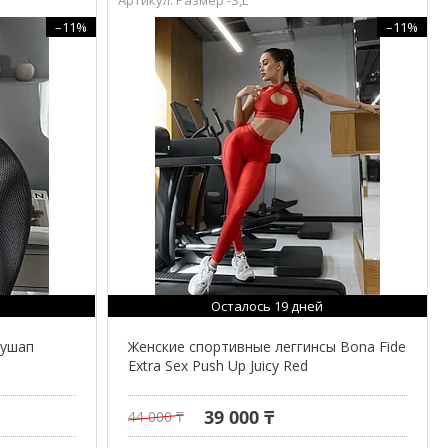
–11%
–11%
Осталось 19 дней
пушап
Женские спортивные леггинсы Bona Fide
Extra Sex Push Up Juicy Red
39 000 ₸
44 000 ₸