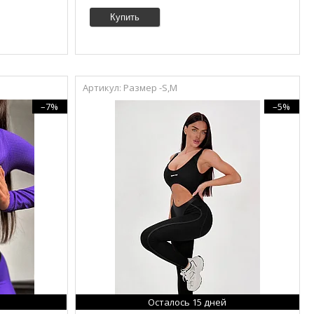
Купить
Размер -S,M
–7%
–5%
Осталось 15 дней