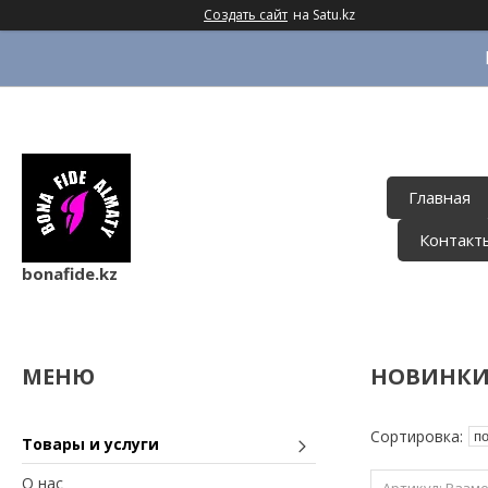
Создать сайт
на Satu.kz
Главная
Контакт
bonafide.kz
НОВИНК
Товары и услуги
О нас
Разме