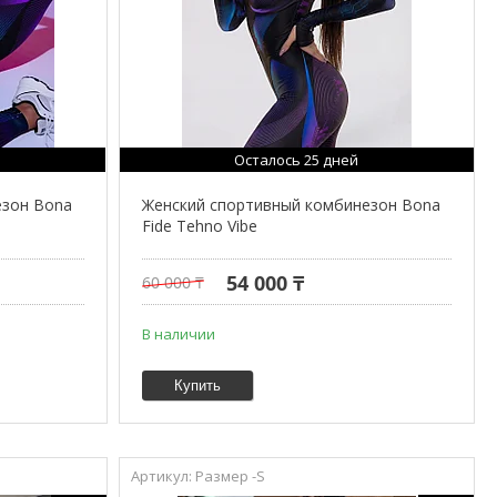
Осталось 25 дней
езон Bona
Женский спортивный комбинезон Bona
Fide Tehno Vibe
54 000 ₸
60 000 ₸
В наличии
Купить
Размер -S