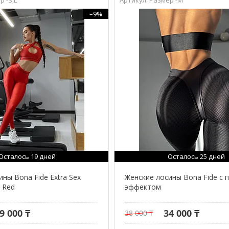
–9%
Осталось 19 дней
Осталось 25 дней
ны Bona Fide Extra Sex
Женские лосины Bona Fide с 
y Red
эффектом
9 000 ₸
34 000 ₸
38 000 ₸