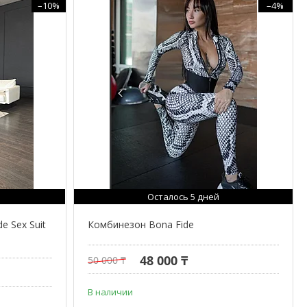
–10%
–4%
Осталось 5 дней
e Sex Suit
Комбинезон Bona Fide
48 000 ₸
50 000 ₸
В наличии