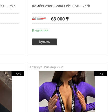
ss Purple
Комбинезон Bona Fide OMG Black
63 000 ₸
66 000 ₸
В наличии
Купить
Размер -S,M
–9%
–7%