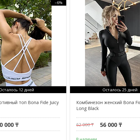
–6%
Осталось 12 дней
Осталось 25 дней
тивный топ Bona Fide Juicy
Комбинезон женский Bona Fid
Long Black
0 000 ₸
56 000 ₸
62 000 ₸
В наличии