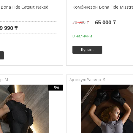
Bona Fide Catsuit Naked
Комбинезон Bona Fide Misstre
65 000 ₸
70 000 ₸
9 990 ₸
В наличии
Купить
р -М
Размер -S
–5%