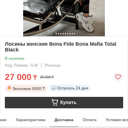
Лосины женские Bona Fide Bona Mafia Total
Black
В наличии
Код: Размер -S,М
Розница
27 000
₸
35 000 ₸
Осталось
24 дня
Экономия
8000 ₸
Купить
ние
Характеристики
Доставка
Оплата
Условия во