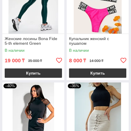
Женские лосины Bona Fide
Купальник женский с
5-th element Green
пушапом
В наличии
В наличии
19 000
8 000
₸
₸
35 000 ₸
14 000 ₸
Купить
Купить
–40%
–36%