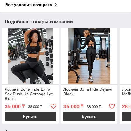
Все условия возврата
Подобные товары компании
Лосины Bona Fide Extra
Лосины Bona Fide Dejavu
Лоси
Sex Push Up Corsage Lyc
Black
Mafi
Black
35 000
35 000
28 
₸
₸
38 000 ₸
38 000 ₸
Купить
Купить