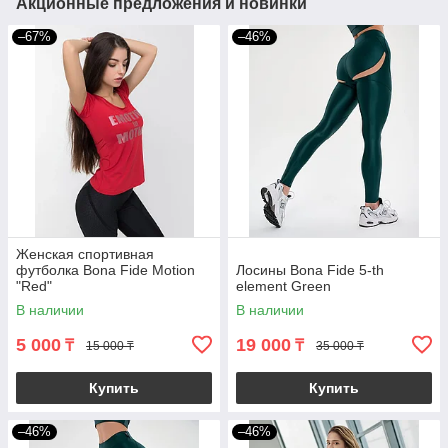
Акционные предложения и новинки
–67%
–46%
Женская спортивная
футболка Bona Fide Motion
Лосины Bona Fide 5-th
"Red"
element Green
В наличии
В наличии
5 000
19 000
₸
₸
15 000 ₸
35 000 ₸
Купить
Купить
–46%
–46%