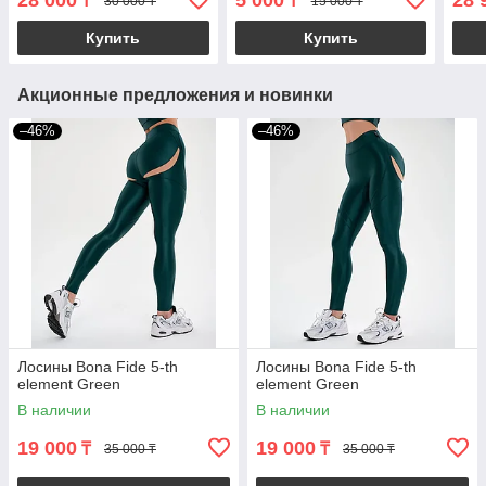
28 000
5 000
28 
₸
₸
30 000 ₸
15 000 ₸
Купить
Купить
Акционные предложения и новинки
–46%
–46%
Лосины Bona Fide 5-th
Лосины Bona Fide 5-th
element Green
element Green
В наличии
В наличии
19 000
19 000
₸
₸
35 000 ₸
35 000 ₸