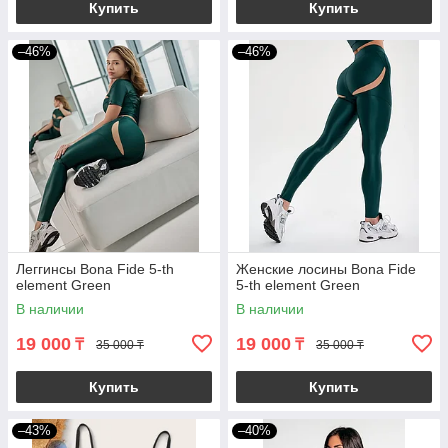
Купить
Купить
–46%
–46%
Леггинсы Bona Fide 5-th
Женские лосины Bona Fide
element Green
5-th element Green
В наличии
В наличии
19 000
19 000
₸
₸
35 000 ₸
35 000 ₸
Купить
Купить
–43%
–40%