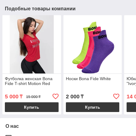
Подобные товары компании
Футболка женская Bona
Носки Bona Fide White
Юбка
Fide T-shirt Motion Red
"Ivor
5 000
2 000
14 
₸
₸
15 000 ₸
Купить
Купить
О нас