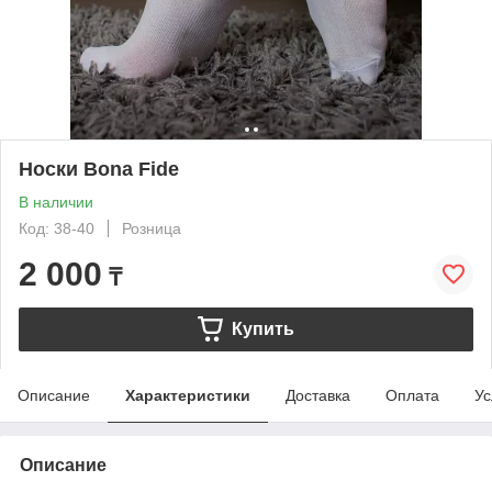
Носки Bona Fide
В наличии
Код: 38-40
Розница
2 000
₸
Купить
Описание
Характеристики
Доставка
Оплата
Ус
Описание