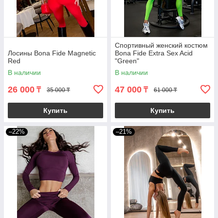
Спортивный женский костюм
Лосины Bona Fide Magnetic
Bona Fide Extra Sex Acid
Red
"Green"
В наличии
В наличии
26 000
47 000
₸
₸
35 000 ₸
61 000 ₸
Купить
Купить
–22%
–21%