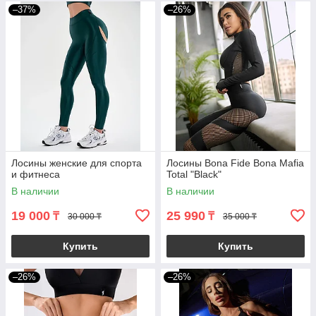
–37%
–26%
Лосины женские для спорта
Лосины Вona Fide Bona Mafia
и фитнеса
Total "Black"
В наличии
В наличии
19 000
25 990
₸
₸
30 000 ₸
35 000 ₸
Купить
Купить
–26%
–26%