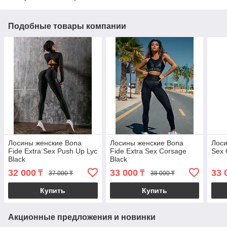
Подобные товары компании
Лосины женские Bona
Лосины женские Bona
Лоси
Fide Extra Sex Push Up Lyc
Fidе Extra Sex Corsage
Sex 
Black
Black
32 000
33 000
33 
₸
₸
37 000 ₸
38 000 ₸
Купить
Купить
Акционные предложения и новинки