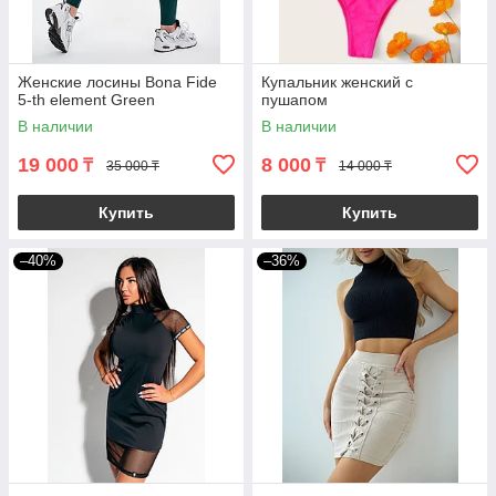
Женские лосины Bona Fide
Купальник женский с
5-th element Green
пушапом
В наличии
В наличии
19 000
8 000
₸
₸
35 000 ₸
14 000 ₸
Купить
Купить
–40%
–36%