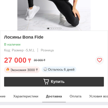
Лосины Bona Fide
В наличии
Код: Размер -S,M,L
Розница
27 000
₸
30 000 ₸
Осталось
6 дней
Экономия
3000 ₸
Купить
ние
Характеристики
Доставка
Оплата
Условия во