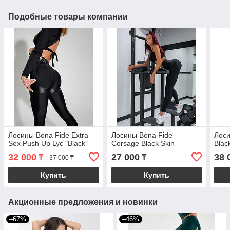
Подобные товары компании
Лосины Bona Fide Extra
Лосины Bona Fide
Лоси
Sex Push Up Lyc "Black"
Corsage Black Skin
Blac
32 000
27 000
38 
₸
₸
37 000 ₸
Купить
Купить
Акционные предложения и новинки
–67%
–46%