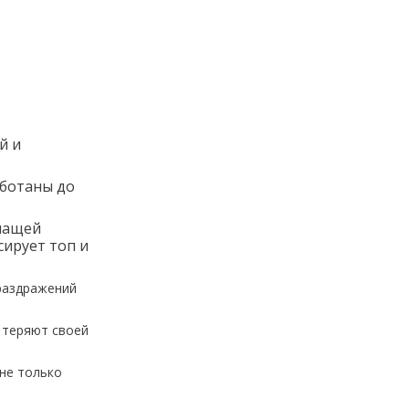
й и
аботаны до
ышащей
сирует топ и
раздражений
 теряют своей
 не только