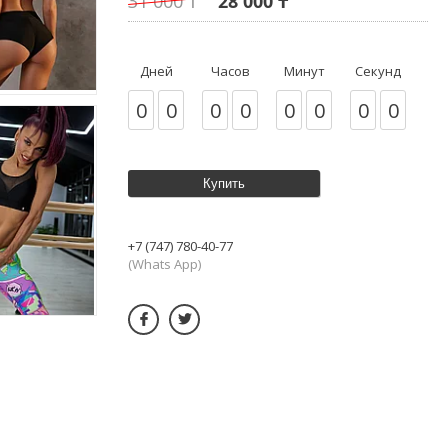
31 000 ₸
28 000 ₸
Дней
Часов
Минут
Секунд
0
0
0
0
0
0
0
0
Купить
+7 (747) 780-40-77
(Whats App)