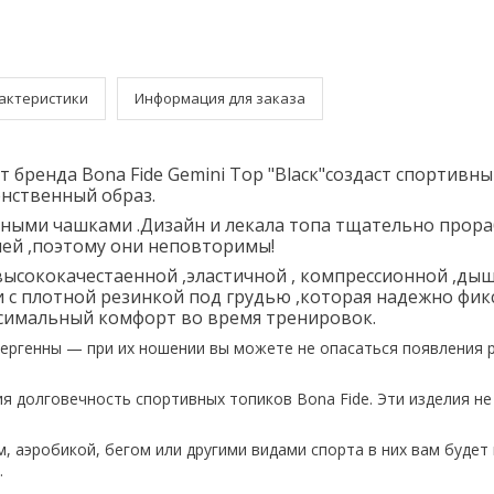
актеристики
Информация для заказа
 бренда Bona Fide Gemini Top "Blacк"cоздаст спортивны
нственный образ.
ными чашками .Дизайн и лекала топа тщательно прор
ей ,поэтому они неповторимы!
высококачестаенной ,эластичной , компрессионной ,д
 с плотной резинкой под грудью ,которая надежно фик
симальный комфорт во время тренировок.
ергенны — при их ношении вы можете не опасаться появления 
я долговечность спортивных топиков Bona Fide. Эти изделия не
, аэробикой, бегом или другими видами спорта в них вам будет
.