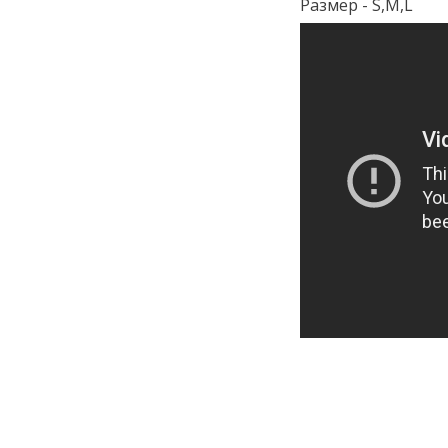
Размер - S,М,L