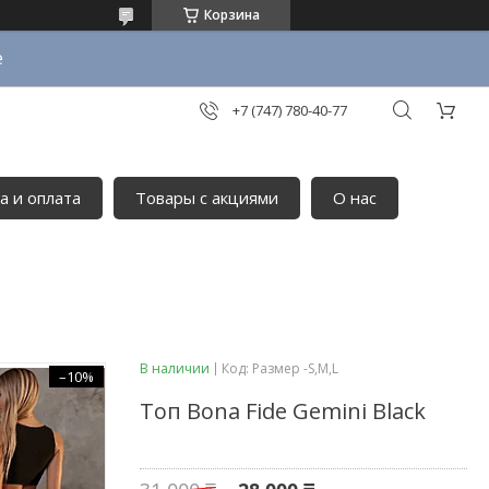
Корзина
е
+7 (747) 780-40-77
а и оплата
Товары с акциями
О нас
В наличии
Код:
Размер -S,М,L
–10%
Топ Bona Fide Gemini Black