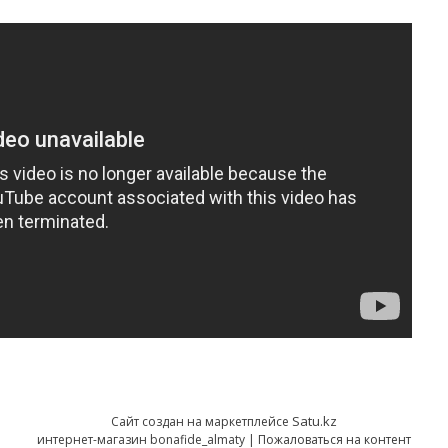
Satu.kz
Сайт создан на маркетплейсе
интернет-магазин bonafide_almaty |
Пожаловаться на контент