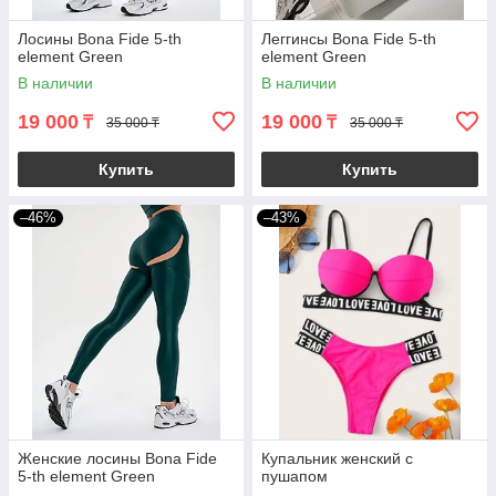
Лосины Bona Fide 5-th
Леггинсы Bona Fide 5-th
element Green
element Green
В наличии
В наличии
19 000
19 000
₸
₸
35 000 ₸
35 000 ₸
Купить
Купить
–46%
–43%
Женские лосины Bona Fide
Купальник женский с
5-th element Green
пушапом