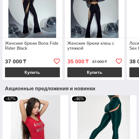
Женские брюки Bona Fide
Женские брюки клеш с
Лоси
Rider Black
утяжкой
Sex 
37 000
35 000
38 
₸
₸
37 000 ₸
Купить
Купить
Акционные предложения и новинки
–67%
–46%