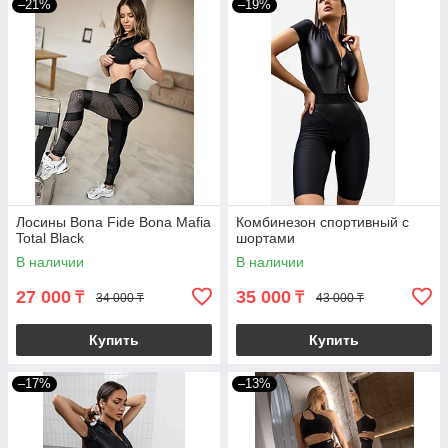
–21%
–19%
Лосины Bona Fide Bona Mafia
Комбинезон спортивный с
Total Black
шортами
В наличии
В наличии
27 000
35 000
₸
₸
34 000 ₸
43 000 ₸
Купить
Купить
–17%
–13%