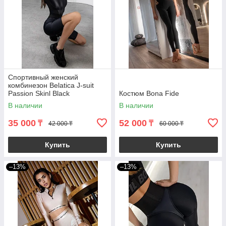
Спортивный женский
комбинезон Belatica J-suit
Passion Skinl Black
Костюм Bona Fide
В наличии
В наличии
35 000
52 000
₸
₸
42 000 ₸
60 000 ₸
Купить
Купить
–13%
–13%