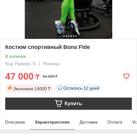
Костюм спортивный Bona Fide
В наличии
Код: Размер -S
Розница
47 000
₸
61 000 ₸
Осталось
12 дней
Экономия
14000 ₸
Купить
Описание
Характеристики
Доставка
Оплата
Ус