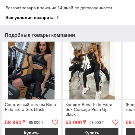
Возврат товара в течение 14 дней по договоренности
Все условия возврата
Подобные товары компании
Спортивный костюм Bona
Костюм Bona Fide Extra
Жен
Fide Extra Sex Black
Sex Corsage Push Up
кост
Black
59 990
63 000
69 
₸
₸
65 000 ₸
68 000 ₸
Купить
Купить