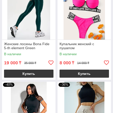
Женские лосины Bona Fide
Купальник женский с
5-th element Green
пушапом
В наличии
В наличии
19 000
8 000
₸
₸
35 000 ₸
14 000 ₸
Купить
Купить
–40%
–36%