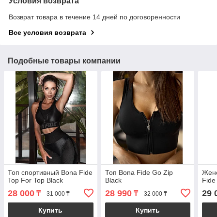
Условия возврата
Возврат товара в течение 14 дней по договоренности
Все условия возврата
Подобные товары компании
Топ спортивный Bona Fide
Топ Bona Fide Go Zip
Женс
Top For Top Black
Black
Fide
28 000
28 990
29 
₸
₸
31 000 ₸
32 000 ₸
Купить
Купить