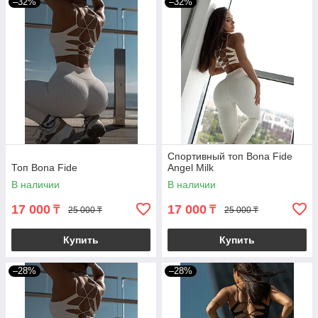
–32%
–32%
Спортивный топ Bona Fide
Топ Bona Fide
Angel Milk
В наличии
В наличии
17 000
17 000
₸
₸
25 000 ₸
25 000 ₸
Купить
Купить
–28%
–28%