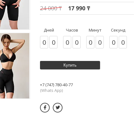
24 000 ₸
17 990 ₸
Дней
Часов
Минут
Секунд
0
0
0
0
0
0
0
0
Купить
+7 (747) 780-40-77
(Whats App)