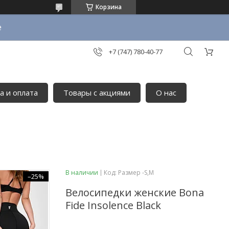
Корзина
е
+7 (747) 780-40-77
а и оплата
Товары с акциями
О нас
В наличии
Код:
Размер -S,М
–25%
Велосипедки женские Bona
Fide Insolence Black