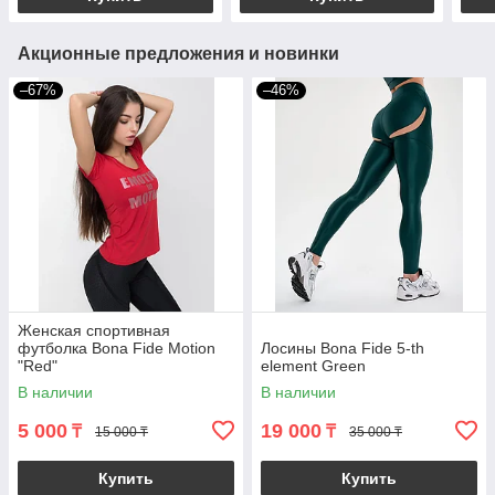
Акционные предложения и новинки
–67%
–46%
Женская спортивная
футболка Bona Fide Motion
Лосины Bona Fide 5-th
"Red"
element Green
В наличии
В наличии
5 000
19 000
₸
₸
15 000 ₸
35 000 ₸
Купить
Купить