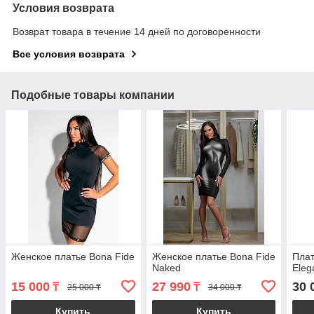
Условия возврата
Возврат товара в течение 14 дней по договоренности
Все условия возврата
Подобные товары компании
Женское платье Bona Fide
Женское платье Bona Fide
Плат
Naked
Eleg
15 000
27 990
30 
₸
₸
25 000 ₸
34 000 ₸
Купить
Купить