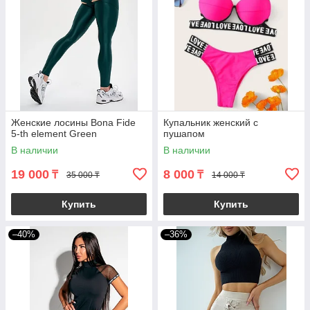
Женские лосины Bona Fide
Купальник женский с
5-th element Green
пушапом
В наличии
В наличии
19 000
8 000
₸
₸
35 000 ₸
14 000 ₸
Купить
Купить
–40%
–36%