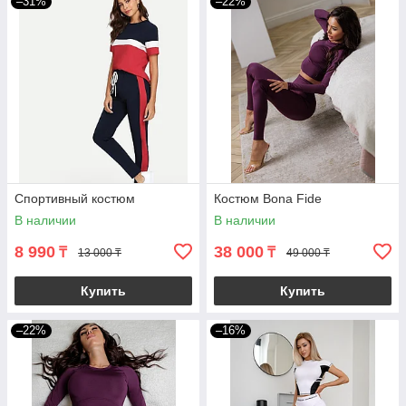
–31%
–22%
Спортивный костюм
Костюм Bona Fide
В наличии
В наличии
8 990
38 000
₸
₸
13 000 ₸
49 000 ₸
Купить
Купить
–22%
–16%