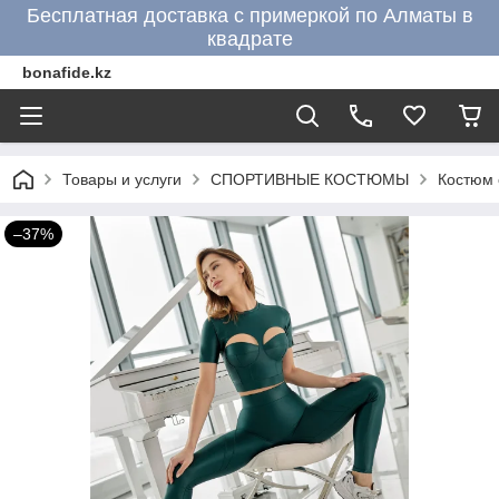
Бесплатная доставка с примеркой по Алматы в
квадрате
bonafide.kz
Товары и услуги
СПОРТИВНЫЕ КОСТЮМЫ
Костюм 
–37%