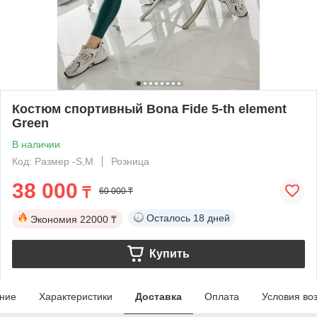
Костюм спортивный Bona Fide 5-th element
Green
В наличии
Код: Размер -S,М
Розница
38 000
₸
60 000 ₸
Осталось
18 дней
Экономия
22000 ₸
Купить
ние
Характеристики
Доставка
Оплата
Условия во