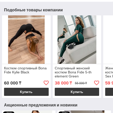
Подобные товары компании
Костюм спортивный Bona
Спортивный женский
Жен
Fide Kylie Black
костюм Bona Fide 5-th
кост
element Green
Sex 
Whit
60 000
38 000
59 
₸
₸
55 000 ₸
Купить
Купить
Акционные предложения и новинки