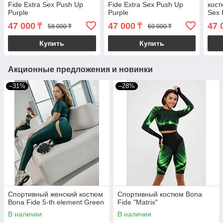
Fide Extra Sex Push Up
Fide Extra Sex Push Up
кост
Purple
Purple
Sex 
47 000
47 000
47 
₸
₸
58 000 ₸
60 000 ₸
Купить
Купить
Акционные предложения и новинки
–31%
–28%
Спортивный женский костюм
Спортивный костюм Bona
Bona Fide 5-th element Green
Fide "Matrix"
В наличии
В наличии