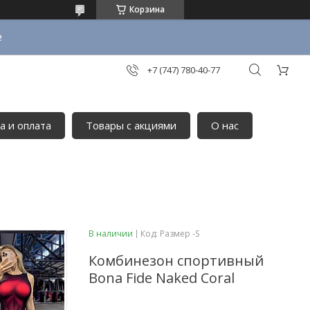
Корзина
е
+7 (747) 780-40-77
а и оплата
Товары с акциями
О нас
В наличии
Код:
Размер -S
Комбинезон спортивный
Bona Fide Naked Coral