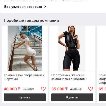
Все условия возврата
Подобные товары компании
Комбинезон спортивный с
Спортивный женский
Ком
шортами
комбинезон с шортами
мод
спор
48 000
35 000
65 
₸
₸
55 000 ₸
43 000 ₸
Купить
Купить