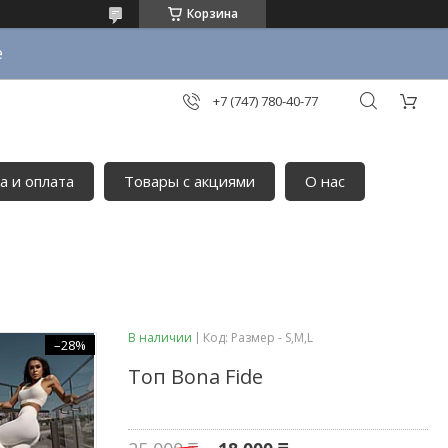
Корзина
е
+7 (747) 780-40-77
а и оплата
Товары с акциями
О нас
В наличии
Код:
Размер - S,М,L
–28%
Топ Bona Fide