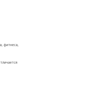
а, фитнеса,
отличается