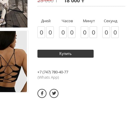
25 000 ₸
18 000 ₸
Дней
Часов
Минут
Секунд
0
0
0
0
0
0
0
0
Купить
+7 (747) 780-40-77
(Whats App)