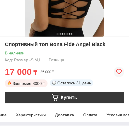
Спортивный топ Bona Fide Angel Black
В наличии
Код: Размер -S,М,L
Розница
17 000
₸
25 000 ₸
Осталось
31 день
Экономия
8000 ₸
Купить
ние
Характеристики
Доставка
Оплата
Условия во