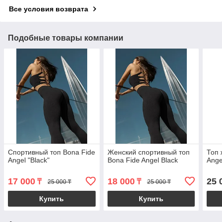
Все условия возврата
Подобные товары компании
Спортивный топ Bona Fide
Женский спортивный топ
Топ 
Angel "Black"
Bona Fide Angel Black
Ange
17 000
18 000
25 
₸
₸
25 000 ₸
25 000 ₸
Купить
Купить