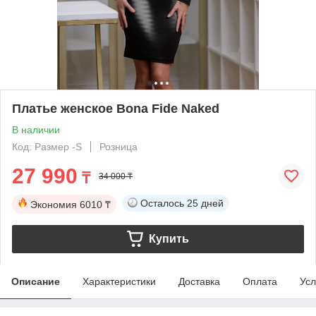
Платье женское Bona Fide Naked
В наличии
Код: Размер -S
Розница
27 990
₸
34 000 ₸
Осталось
25 дней
Экономия
6010 ₸
Купить
Описание
Характеристики
Доставка
Оплата
Усл