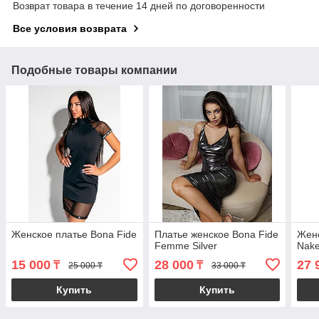
Возврат товара в течение 14 дней по договоренности
Все условия возврата
Подобные товары компании
Женское платье Bona Fide
Платье женское Bona Fide
Женс
Femme Silver
Nak
15 000
28 000
27 
₸
₸
25 000 ₸
33 000 ₸
Купить
Купить