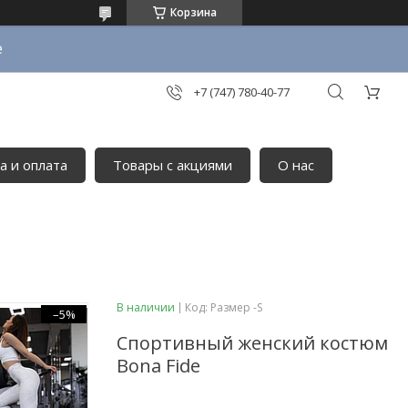
Корзина
е
+7 (747) 780-40-77
а и оплата
Товары с акциями
О нас
В наличии
Код:
Размер -S
–5%
Спортивный женский костюм
Bona Fide