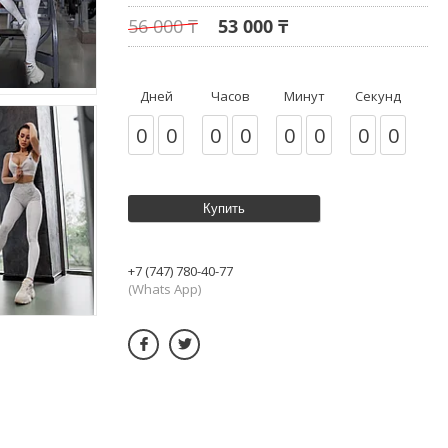
56 000 ₸
53 000 ₸
Дней
Часов
Минут
Секунд
0
0
0
0
0
0
0
0
Купить
+7 (747) 780-40-77
(Whats App)