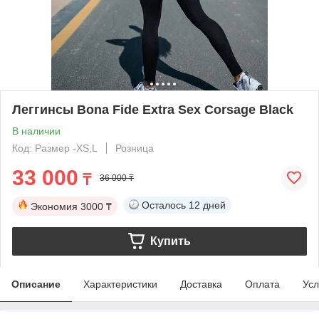
Леггинсы Bona Fide Extra Sex Corsage Black
В наличии
Код: Размер -XS,L
Розница
33 000
₸
36 000 ₸
Осталось
12 дней
Экономия
3000 ₸
Купить
Описание
Характеристики
Доставка
Оплата
Усл