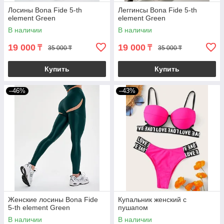
Лосины Bona Fide 5-th
Леггинсы Bona Fide 5-th
element Green
element Green
В наличии
В наличии
19 000
19 000
₸
₸
35 000 ₸
35 000 ₸
Купить
Купить
–46%
–43%
Женские лосины Bona Fide
Купальник женский с
5-th element Green
пушапом
В наличии
В наличии