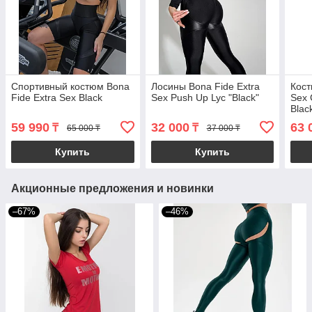
Спортивный костюм Bona
Лосины Bona Fide Extra
Кост
Fide Extra Sex Black
Sex Push Up Lyc "Black"
Sex 
Blac
59 990
32 000
63 
₸
₸
65 000 ₸
37 000 ₸
Купить
Купить
Акционные предложения и новинки
–67%
–46%