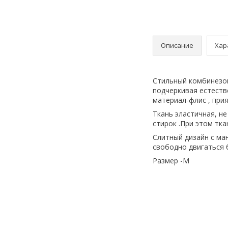
Описание
Хар
Стильный комбинезон
подчеркивая естеств
материал-флис , прия
Ткань эластичная, н
стирок .При этом тк
Слитный дизайн с ма
свободно двигаться б
Размер -M⠀