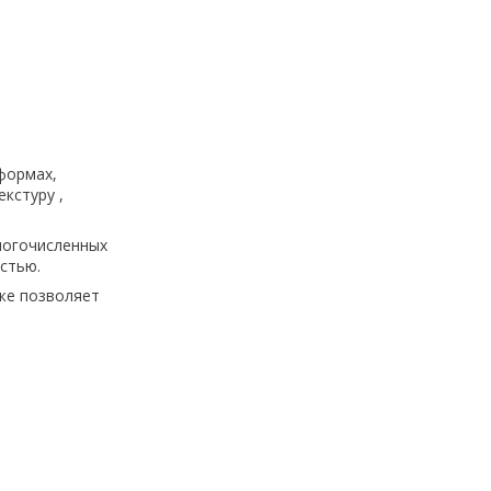
формах,
кстуру ,
ногочисленных
стью.
же позволяет