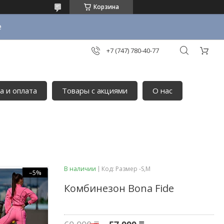
Корзина
е
+7 (747) 780-40-77
а и оплата
Товары с акциями
О нас
В наличии
Код:
Размер -S,М
–5%
Комбинезон Bona Fide