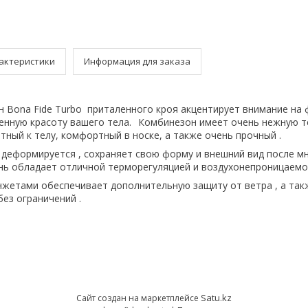
актеристики
Информация для заказа
 Bonа Fide Turbo приталенного кроя акцентирует внимание на 
енную красоту вашего тела.⠀Комбинезон имеет очень нежную те
тный к телу, комфортный в носке, а также очень прочный .
е деформируется , сохраняет свою форму и внешний вид после м
ань обладает отличной терморегуляцией и воздухонепроницаемо
нжетами обеспечивает дополнительную защиту от ветра , а так
ез ограничений .
Satu.kz
Сайт создан на маркетплейсе