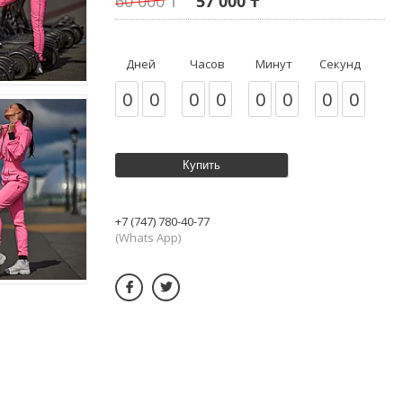
60 000 ₸
57 000 ₸
Дней
Часов
Минут
Секунд
0
0
0
0
0
0
0
0
Купить
+7 (747) 780-40-77
(Whats App)