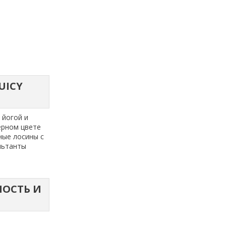
UICY
 йогой и
ерном цвете
ные лосины с
льтанты
НОСТЬ И