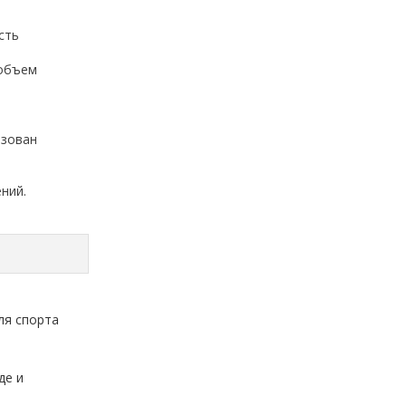
сть
 объем
ьзован
ний.
ля спорта
де и
.