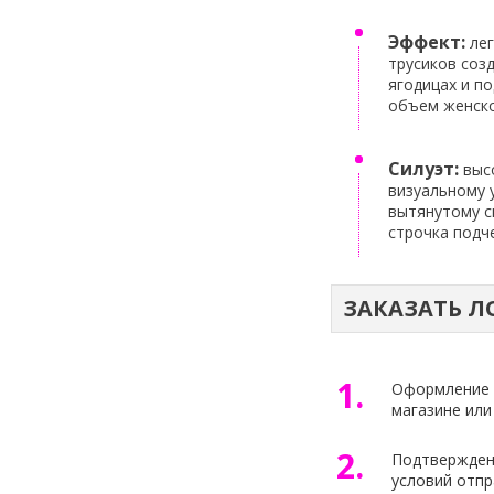
Эффект:
лег
трусиков соз
ягодицах и п
объем женско
Силуэт:
высо
визуальному 
вытянутому си
строчка подч
ЗАКАЗАТЬ Л
1.
Оформление з
магазине или
2.
Подтверждени
условий отпр