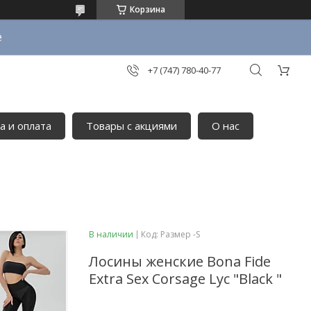
Корзина
е
+7 (747) 780-40-77
а и оплата
Товары с акциями
О нас
В наличии
Код:
Размер -S
Лосины женские Bona Fide
Extra Sex Corsage Lyc "Black "