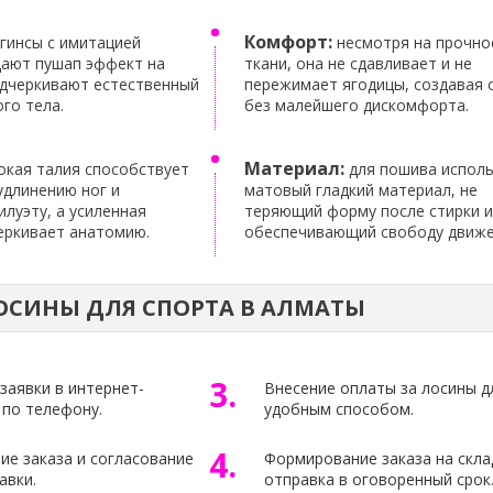
Комфорт:
гинсы с имитацией
несмотря на прочно
дают пушап эффект на
ткани, она не сдавливает и не
одчеркивают естественный
пережимает ягодицы, создавая
го тела.
без малейшего дискомфорта.
Материал:
кая талия способствует
для пошива испол
удлинению ног и
матовый гладкий материал, не
луэту, а усиленная
теряющий форму после стирки и
еркивает анатомию.
обеспечивающий свободу движе
ОСИНЫ ДЛЯ СПОРТА В АЛМАТЫ
3.
аявки в интернет-
Внесение оплаты за лосины д
 по телефону.
удобным способом.
4.
е заказа и согласование
Формирование заказа на скла
авки.
отправка в оговоренный срок