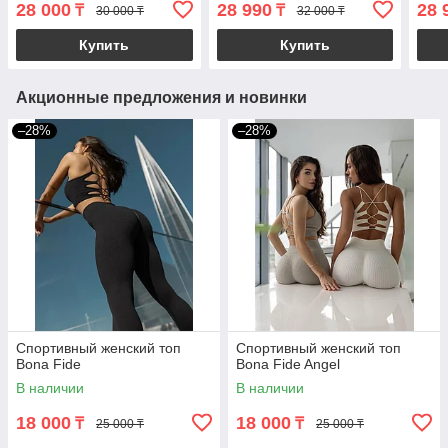
28 000
28 990
28 
₸
₸
30 000 ₸
32 000 ₸
Купить
Купить
Акционные предложения и новинки
–28%
–28%
Спортивный женский топ
Спортивный женский топ
Bona Fide
Bona Fide Angel
В наличии
В наличии
18 000
18 000
₸
₸
25 000 ₸
25 000 ₸