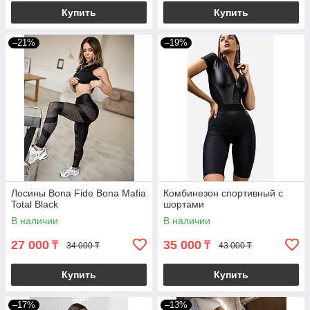
Купить
Купить
–21%
–19%
Лосины Bona Fide Bona Mafia
Комбинезон спортивный с
Total Black
шортами
В наличии
В наличии
27 000
35 000
₸
₸
34 000 ₸
43 000 ₸
Купить
Купить
–17%
–13%