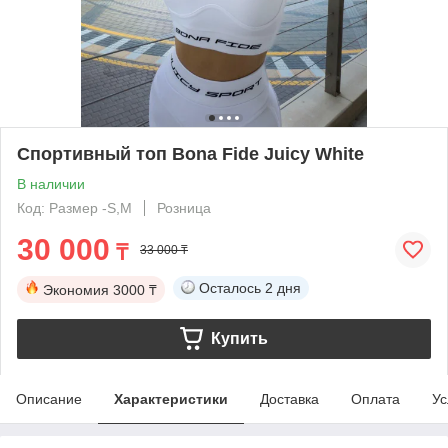
Спортивный топ Bona Fide Juicy White
В наличии
Код: Размер -S,M
Розница
30 000
₸
33 000 ₸
Осталось
2 дня
Экономия
3000 ₸
Купить
Описание
Характеристики
Доставка
Оплата
Ус