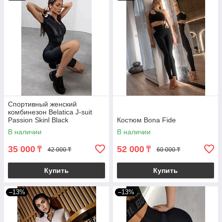
Спортивный женский
комбинезон Belatica J-suit
Passion Skinl Black
Костюм Bona Fide
В наличии
В наличии
35 000
52 000
₸
₸
42 000 ₸
60 000 ₸
Купить
Купить
–13%
–13%