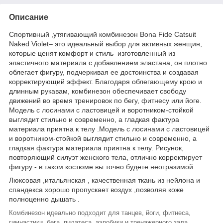
Описание
Спортивный ,утягивающий комбинезон Bona Fide Catsuit
Naked Violet– это идеальный выбор для активных женщин,
которые ценят комфорт и стиль изготовленный из
эластичного материала с добавлением эластана, он плотно
облегает фигуру, подчеркивая ее достоинства и создавая
корректирующий эффект. Благодаря облегающему крою и
длинным рукавам, комбинезон обеспечивает свободу
движений во время тренировок по бегу, фитнесу или йоге.
Модель с лосинами с ластовицей и воротником-стойкой
выглядит стильно и современно, а гладкая фактура
материала приятна к телу .Модель с лосинами с ластовицей
и воротником-стойкой выглядит стильно и современно, а
гладкая фактура материала приятна к телу. Рисунок,
повторяющий силуэт женского тела, отлично корректирует
фигуру - в таком костюме вы точно будете неотразимой.
Люксовая ,итальянская , качественная ткань из нейлона и
спандекса хорошо пропускает воздух ,позволяя коже
полноценно дышать .
Комбинезон идеально подходит для танцев, йоги, фитнеса,
гимнастики, бега, пилатеса, аэробики и тренажерного зала.