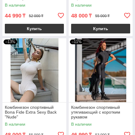
В наличии
В наличии
44 990
48 000
₸
₸
52 000 ₸
55 000 ₸
Купить
Купить
–13%
–11%
Комбинезон спортивный
Комбинезон спортивный
Bona Fide Extra Sexy Back
утягивающий с коротким
"Nude"
рукавом
В наличии
В наличии
48 000
46 990
₸
₸
55 000 ₸
53 000 ₸