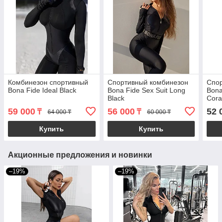
Комбинезон спортивный
Спортивный комбинезон
Спо
Bona Fide Ideal Black
Bona Fide Sex Suit Long
Bona
Black
Cora
59 000
56 000
52 
₸
₸
64 000 ₸
60 000 ₸
Купить
Купить
Акционные предложения и новинки
–19%
–19%