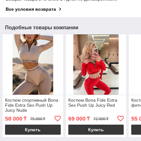
Все условия возврата
Подобные товары компании
Костюм спортивный Bona
Костюм Bona Fide Extra
Кост
Fide Extra Sex Push Up
Sex Push Up Juicy Red
фит
Juicy Nude
58 000
69 000
55 
₸
₸
75 000 ₸
72 000 ₸
Купить
Купить