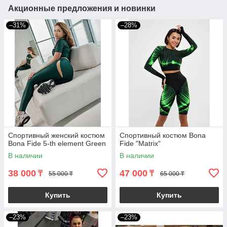
Акционные предложения и новинки
–31%
–28%
Спортивный женский костюм
Спортивный костюм Bona
Bona Fide 5-th element Green
Fide "Matrix"
В наличии
В наличии
38 000
47 000
₸
₸
55 000 ₸
65 000 ₸
Купить
Купить
–23%
–23%