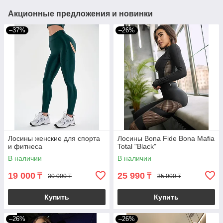
Акционные предложения и новинки
–37%
–26%
Лосины женские для спорта
Лосины Вona Fide Bona Mafia
и фитнеса
Total "Black"
В наличии
В наличии
19 000
25 990
₸
₸
30 000 ₸
35 000 ₸
Купить
Купить
–26%
–26%