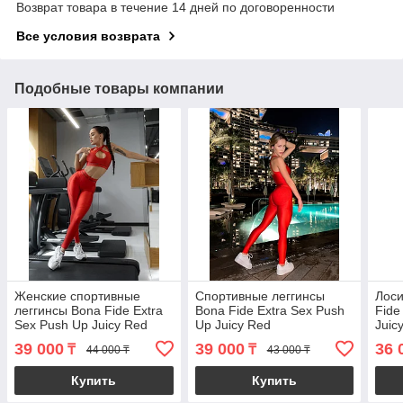
Возврат товара в течение 14 дней по договоренности
Все условия возврата
Подобные товары компании
Женские спортивные
Спортивныe леггинсы
Лоси
леггинсы Bona Fide Extra
Bona Fide Extra Sex Push
Fide
Sex Push Up Juicy Red
Up Juicy Red
Juic
39 000
39 000
36 
₸
₸
44 000 ₸
43 000 ₸
Купить
Купить