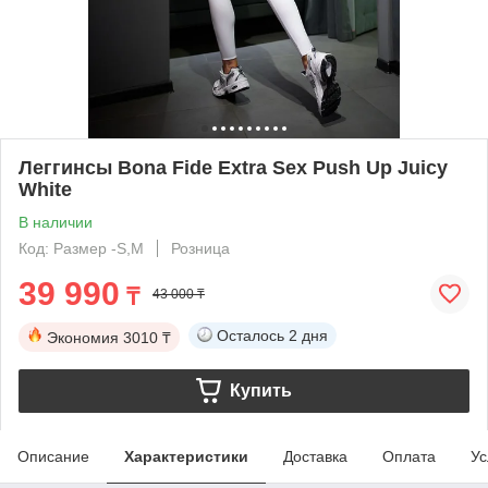
Леггинсы Bona Fide Extra Sex Push Up Juicy
White
В наличии
Код: Размер -S,M
Розница
39 990
₸
43 000 ₸
Осталось
2 дня
Экономия
3010 ₸
Купить
Описание
Характеристики
Доставка
Оплата
Ус