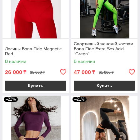
Спортивный женский костюм
Лосины Bona Fide Magnetic
Bona Fide Extra Sex Acid
Red
"Green"
В наличии
В наличии
26 000
47 000
₸
₸
35 000 ₸
61 000 ₸
Купить
Купить
–22%
–21%