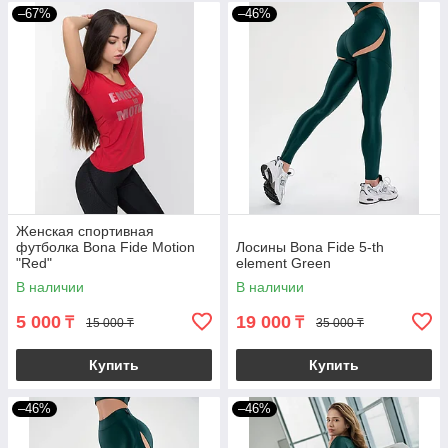
–67%
–46%
Женская спортивная
футболка Bona Fide Motion
Лосины Bona Fide 5-th
"Red"
element Green
В наличии
В наличии
5 000
19 000
₸
₸
15 000 ₸
35 000 ₸
Купить
Купить
–46%
–46%