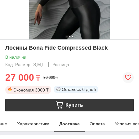
Лосины Bona Fide Compressed Black
В наличии
Код: Размер -S,M,L
Розница
27 000
₸
30 000 ₸
Осталось
6 дней
Экономия
3000 ₸
Купить
ние
Характеристики
Доставка
Оплата
Условия во