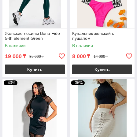
Женские лосины Bona Fide
Купальник женский с
5-th element Green
пушапом
В наличии
В наличии
19 000
8 000
₸
₸
35 000 ₸
14 000 ₸
Купить
Купить
–40%
–36%