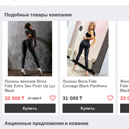
Подобные товары компании
Лосины женские Bona
Лосины Bona Fide
Жен
Fide Extra Sex Push Up Lyc
Corsage Black Panthera
Fide
Black
Blac
32 000
31 000
33 
₸
₸
37 000 ₸
Купить
Купить
Акционные предложения и новинки