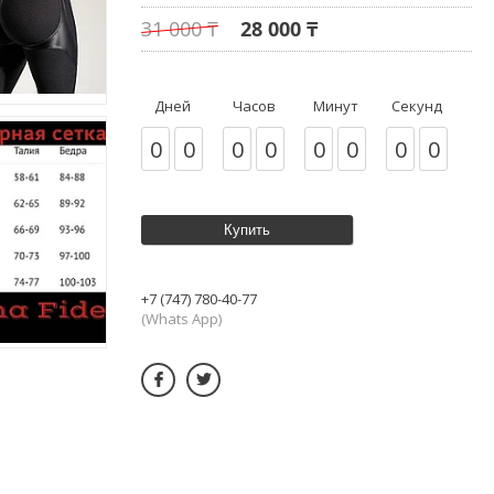
31 000 ₸
28 000 ₸
Дней
Часов
Минут
Секунд
0
0
0
0
0
0
0
0
Купить
+7 (747) 780-40-77
(Whats App)