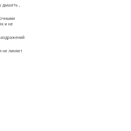
у дышать ,
рочными
х и не
раздражений
и не линяет