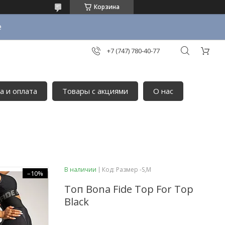
Корзина
е
+7 (747) 780-40-77
а и оплата
Товары с акциями
О нас
В наличии
Код:
Размер -S,M
–10%
Топ Bona Fide Top For Top
Black