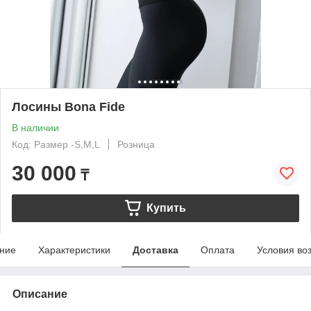
Лосины Bona Fide
В наличии
Код: Размер -S,М,L
Розница
30 000
₸
Купить
ние
Характеристики
Доставка
Оплата
Условия во
Описание