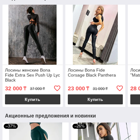
Лосины женские Bona
Лосины Bona Fide
Лоси
Fide Extra Sex Push Up Lyc
Corsage Black Panthera
"Mat
Black
32 000
23 000
28 
₸
₸
37 000 ₸
31 000 ₸
Купить
Купить
Акционные предложения и новинки
–37%
–26%