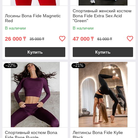
Спортивный женский костюм
Лосины Bona Fide Magnetic
Bona Fide Extra Sex Acid
Red
"Green"
В наличии
В наличии
26 000
47 000
₸
₸
35 000 ₸
61 000 ₸
Купить
Купить
–22%
–21%
Спортивный костюм Bona
Леггинсы Bona Fide Kylie
Fide Base Purple
Black