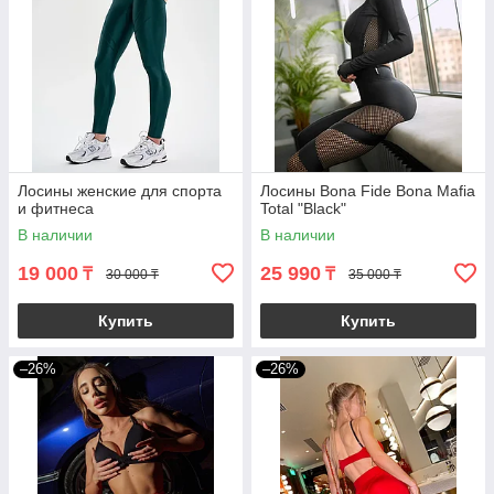
Лосины женские для спорта
Лосины Вona Fide Bona Mafia
и фитнеса
Total "Black"
В наличии
В наличии
19 000
25 990
₸
₸
30 000 ₸
35 000 ₸
Купить
Купить
–26%
–26%