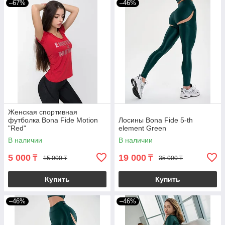
–67%
–46%
Женская спортивная
футболка Bona Fide Motion
Лосины Bona Fide 5-th
"Red"
element Green
В наличии
В наличии
5 000
19 000
₸
₸
15 000 ₸
35 000 ₸
Купить
Купить
–46%
–46%