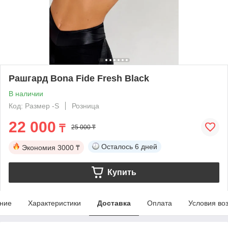
Рашгард Bona Fide Fresh Black
В наличии
Код: Размер -S
Розница
22 000
₸
25 000 ₸
Осталось
6 дней
Экономия
3000 ₸
Купить
ние
Характеристики
Доставка
Оплата
Условия во