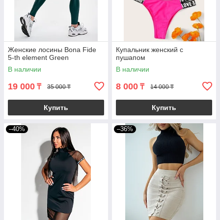
Женские лосины Bona Fide
Купальник женский с
5-th element Green
пушапом
В наличии
В наличии
19 000
8 000
₸
₸
35 000 ₸
14 000 ₸
Купить
Купить
–40%
–36%