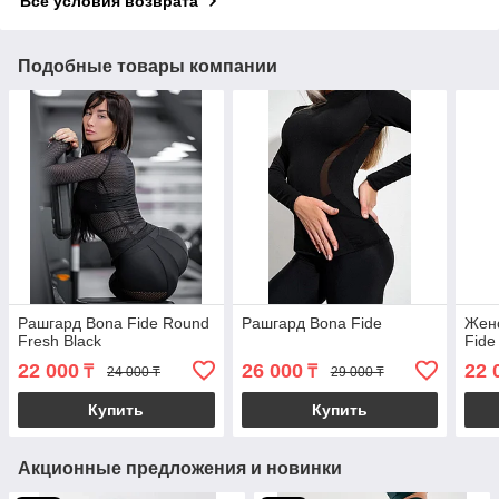
Все условия возврата
Подобные товары компании
Рашгард Bona Fide Round
Рашгард Bona Fide
Жен
Fresh Black
Fide
22 000
26 000
22 
₸
₸
24 000 ₸
29 000 ₸
Купить
Купить
Акционные предложения и новинки